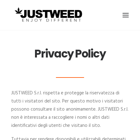
HOME
Privacy Policy
ABOUT
SHOP NOW
LAVORA CON NOI
PRIVACY POLICY
JUSTWEED S.r.l. rispetta e protegge la riservatezza di
tutti i visitatori del sito. Per questo motivo i visitatori
CONTATTI
possono consultare il sito anonimamente. JUSTWEED S.r.l.
RICERCA
non è interessata a raccogliere i nomi o altri dati
identificativi degli utenti che visitano il sito.
CARRELLO
Tuttavia per rendere disponibili e utilizzabili determinati